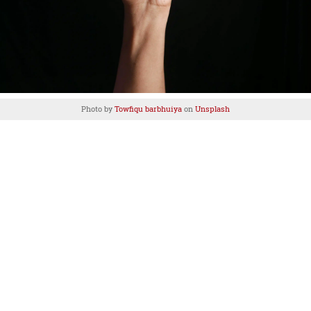
Photo by
Towfiqu barbhuiya
on
Unsplash