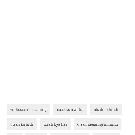
enthusiasm meaning
success mantra
utsah in hindi
utsah ka arth
utsah kya hai
utsah meaning in hindi