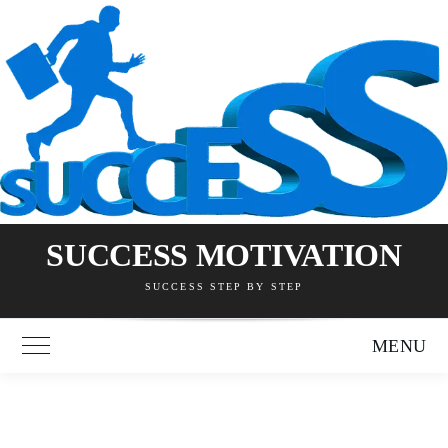
Skip
to
content
SUCCESS MOTIVATION
SUCCESS STEP BY STEP
MENU
Toggle Main Menu