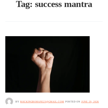
Tag:
success mantra
BY
ROCKINGROHAN523@GMAIL.COM
POSTED ON
JUNE 29, 2026