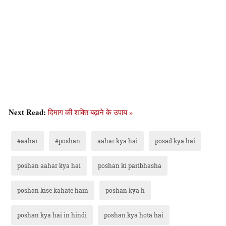
Next Read:
दिमाग की शक्ति बढ़ाने के उपाय »
#aahar
#poshan
aahar kya hai
posad kya hai
poshan aahar kya hai
poshan ki paribhasha
poshan kise kahate hain
poshan kya h
poshan kya hai in hindi
poshan kya hota hai