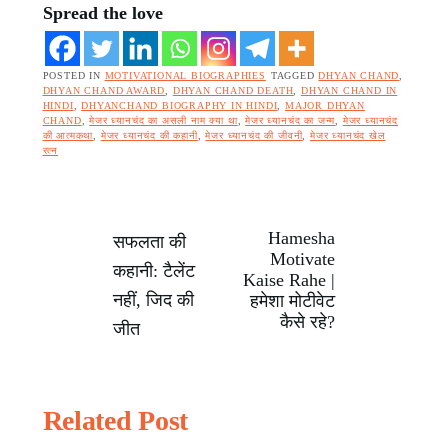
Spread the love
POSTED IN
MOTIVATIONAL BIOGRAPHIES
TAGGED
DHYAN CHAND
,
DHYAN CHAND AWARD
,
DHYAN CHAND DEATH
,
DHYAN CHAND IN
HINDI
,
DHYANCHAND BIOGRAPHY IN HINDI
,
MAJOR DHYAN
CHAND
,
मेजर ध्यानचंद का असली नाम क्या था
,
मेजर ध्यानचंद का जन्म
,
मेजर ध्यानचंद
की आत्मकथा
,
मेजर ध्यानचंद की कहानी
,
मेजर ध्यानचंद की जीवनी
,
मेजर ध्यानचंद खेल
रत्न
Hamesha
Post
सफलता की
Motivate
कहानी: टैलेंट
Kaise Rahe |
navigation
नहीं, जिद की
हमेशा मोटीवेट
कैसे रहे?
जीत
Related Post