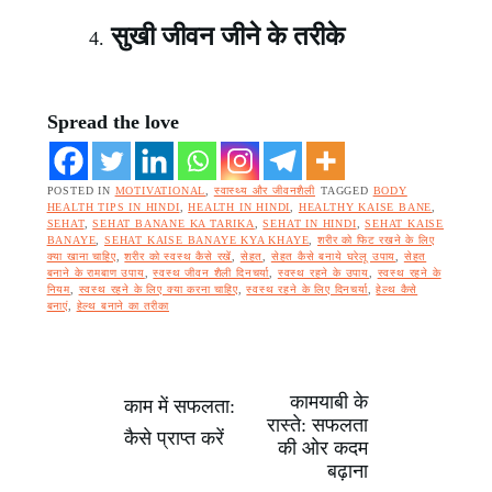
सुखी जीवन जीने के तरीके
Spread the love
POSTED IN
MOTIVATIONAL
,
स्वास्थ्य और जीवनशैली
TAGGED
BODY
HEALTH TIPS IN HINDI
,
HEALTH IN HINDI
,
HEALTHY KAISE BANE
,
SEHAT
,
SEHAT BANANE KA TARIKA
,
SEHAT IN HINDI
,
SEHAT KAISE
BANAYE
,
SEHAT KAISE BANAYE KYA KHAYE
,
शरीर को फिट रखने के लिए
क्या खाना चाहिए
,
शरीर को स्वस्थ कैसे रखें
,
सेहत
,
सेहत कैसे बनाये घरेलू उपाय
,
सेहत
बनाने के रामबाण उपाय
,
स्वस्थ जीवन शैली दिनचर्या
,
स्वस्थ रहने के उपाय
,
स्वस्थ रहने के
नियम
,
स्वस्थ रहने के लिए क्या करना चाहिए
,
स्वस्थ रहने के लिए दिनचर्या
,
हेल्थ कैसे
बनाएं
,
हेल्थ बनाने का तरीका
कामयाबी के
Post
काम में सफलता:
रास्ते: सफलता
कैसे प्राप्त करें
की ओर कदम
navigation
बढ़ाना