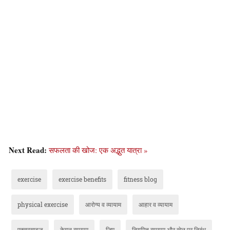
Next Read:
सफलता की खोज: एक अद्भुत यात्रा »
exercise
exercise benefits
fitness blog
physical exercise
आरोग्य व व्यायाम
आहार व व्यायाम
एक्सरसाइज
केगल व्यायाम
जिम
नियमित व्यायाम और खेल पर निबंध