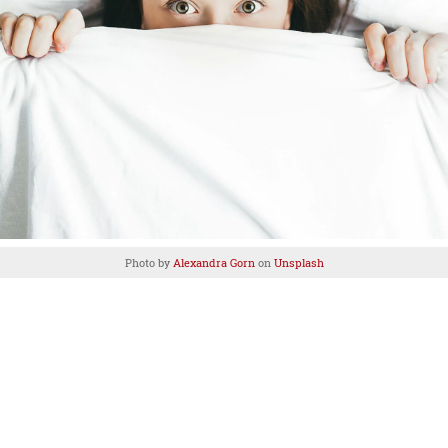
Photo by
Alexandra Gorn
on
Unsplash