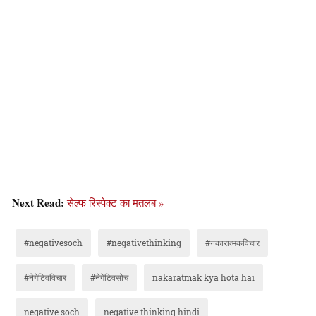
Next Read:
सेल्फ रिस्पेक्ट का मतलब »
#negativesoch
#negativethinking
#नकारात्मकविचार
#नेगेटिवविचार
#नेगेटिवसोच
nakaratmak kya hota hai
negative soch
negative thinking hindi