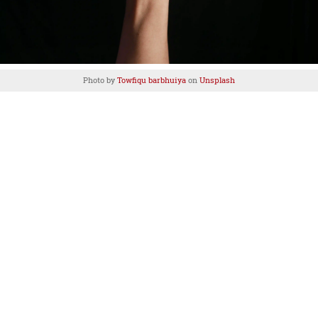
Photo by
Towfiqu barbhuiya
on
Unsplash