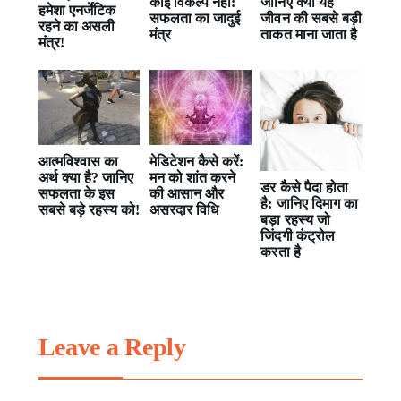
कोई विकल्प नहीं:
जानिए क्यों यह
हमेशा एनर्जेटिक
सफलता का जादुई
जीवन की सबसे बड़ी
रहने का असली
मंत्र
ताकत माना जाता है
मंत्र!
आत्मविश्वास का
मेडिटेशन कैसे करें:
अर्थ क्या है? जानिए
मन को शांत करने
डर कैसे पैदा होता
सफलता के इस
की आसान और
है: जानिए दिमाग का
सबसे बड़े रहस्य को!
असरदार विधि
बड़ा रहस्य जो
जिंदगी कंट्रोल
करता है
Leave a Reply