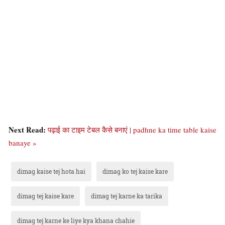
Next Read:
पढ़ाई का टाइम टेबल कैसे बनाएं | padhne ka time table kaise
banaye »
dimag kaise tej hota hai
dimag ko tej kaise kare
dimag tej kaise kare
dimag tej karne ka tarika
dimag tej karne ke liye kya khana chahie