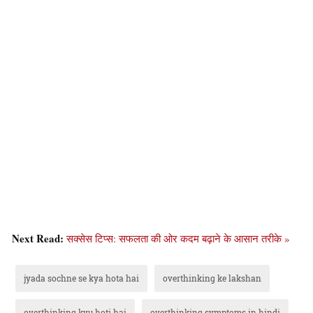
Next Read:
सक्सेस टिप्स: सफलता की ओर कदम बढ़ाने के आसान तरीके »
jyada sochne se kya hota hai
overthinking ke lakshan
overthinking kyu hoti hai
overthinking symptoms in hindi