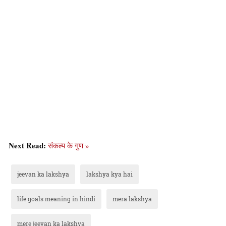
Next Read:
संकल्प के गुण »
jeevan ka lakshya
lakshya kya hai
life goals meaning in hindi
mera lakshya
mere jeevan ka lakshya