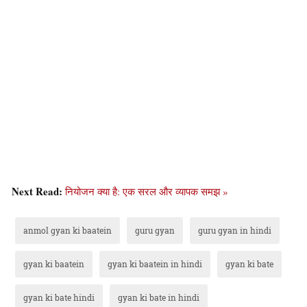
Next Read:
नियोजन क्या है: एक सरल और व्यापक समझ »
anmol gyan ki baatein
guru gyan
guru gyan in hindi
gyan ki baatein
gyan ki baatein in hindi
gyan ki bate
gyan ki bate hindi
gyan ki bate in hindi