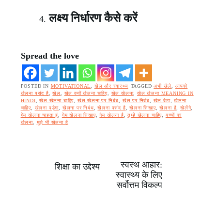
लक्ष्य निर्धारण कैसे करें
Spread the love
POSTED IN
MOTIVATIONAL
,
खेल और स्वास्थ्य
TAGGED
अभी खेले
,
आपको
खेलना पसंद है
,
खेल
,
खेल क्यों खेलना चाहिए
,
खेल खेलना
,
खेल खेलना MEANING IN
HINDI
,
खेल खेलना चाहिए
,
खेल खेलना पर निबंध
,
खेल पर निबंध
,
खेल बेटा
,
खेलना
चाहिए
,
खेलना पड़ेगा
,
खेलना पर निबंध
,
खेलना पसंद है
,
खेलना सिखाए
,
खेलना है
,
खेलेंगे
,
गेम खेलना चाहता हूं
,
गेम खेलना सिखाए
,
गेम खेलना है
,
तुम्हें खेलना चाहिए
,
बच्चों का
खेलना
,
मुझे भी खेलना है
स्वस्थ आहार:
Post
शिक्षा का उद्देश्य
स्वास्थ्य के लिए
सर्वोत्तम विकल्प
navigation