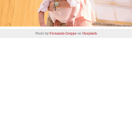
Photo by
Fernanda Greppe
on
Unsplash