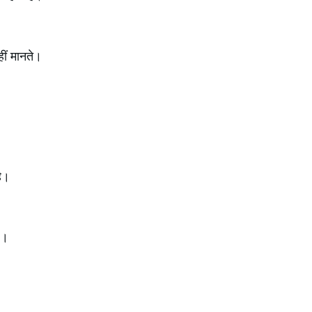
हीं मानते।
है।
ै।