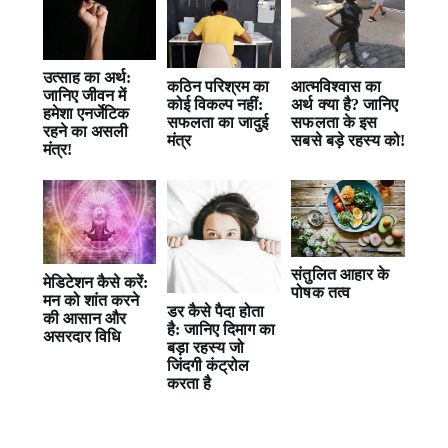
उत्साह का अर्थ:
कठिन परिश्रम का
आत्मविश्वास का
जानिए जीवन में
कोई विकल्प नहीं:
अर्थ क्या है? जानिए
हमेशा एनर्जेटिक
सफलता का जादुई
सफलता के इस
रहने का असली
मंत्र
सबसे बड़े रहस्य को!
मंत्र!
संतुलित आहार के
मेडिटेशन कैसे करें:
पोषक तत्व
मन को शांत करने
डर कैसे पैदा होता
की आसान और
है: जानिए दिमाग का
असरदार विधि
बड़ा रहस्य जो
जिंदगी कंट्रोल
करता है