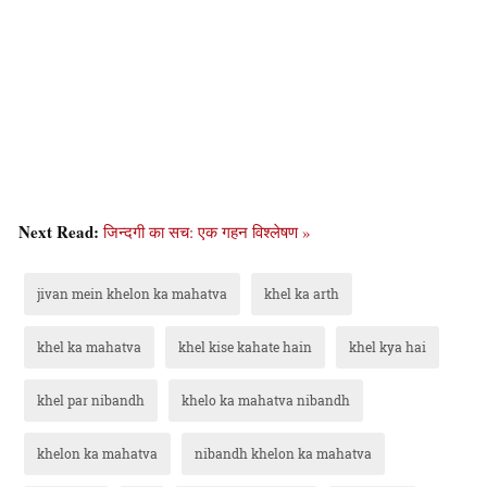
Next Read:
जिन्दगी का सच: एक गहन विश्लेषण »
jivan mein khelon ka mahatva
khel ka arth
khel ka mahatva
khel kise kahate hain
khel kya hai
khel par nibandh
khelo ka mahatva nibandh
khelon ka mahatva
nibandh khelon ka mahatva