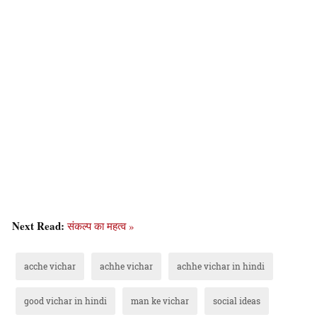
Next Read:
संकल्प का महत्व »
acche vichar
achhe vichar
achhe vichar in hindi
good vichar in hindi
man ke vichar
social ideas