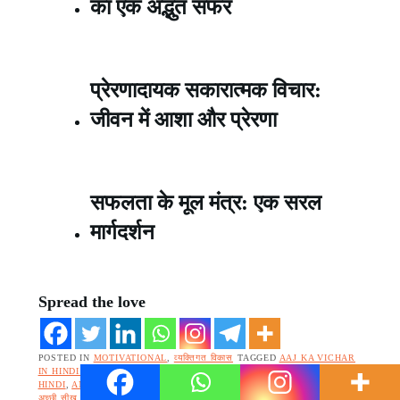
का एक अद्भुत सफर
प्रेरणादायक सकारात्मक विचार:
जीवन में आशा और प्रेरणा
सफलता के मूल मंत्र: एक सरल
मार्गदर्शन
Spread the love
POSTED IN
MOTIVATIONAL
,
व्यक्तिगत विकास
TAGGED
AAJ KA VICHAR
IN HINDI MOTIVATIONAL
,
ACCHE VICHAR
,
ACHHE VICHAR IN
HINDI
,
ANMOL GYAN KI BAATEIN
,
LIFE ACHHE VICHAR IN HINDI
,
अच्छी सीख देने वाली कहानी
,
अनमोल ज्ञान की बातें
,
जीवन की सीख
,
जीवन की सीख