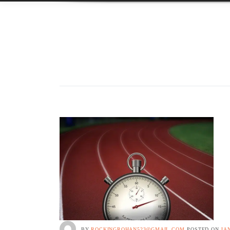
BY
ROCKINGROHAN523@GMAIL.COM
POSTED ON
JA