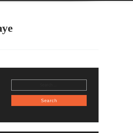
aye
SEARCH
FOR: