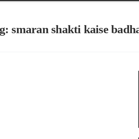
g:
smaran shakti kaise badh