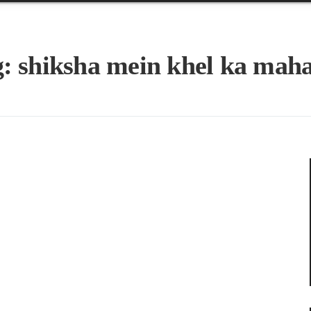
g:
shiksha mein khel ka mah