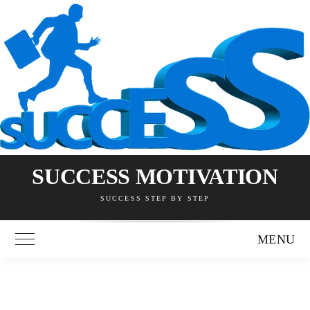
Skip
to
content
SUCCESS MOTIVATION
SUCCESS STEP BY STEP
MENU
Toggle Main Menu