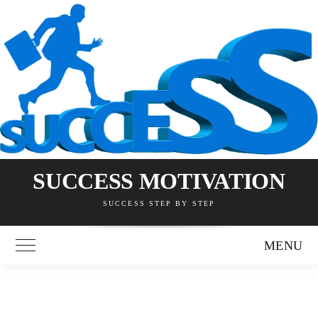
Skip
to
content
SUCCESS MOTIVATION
SUCCESS STEP BY STEP
MENU
Toggle Main Menu