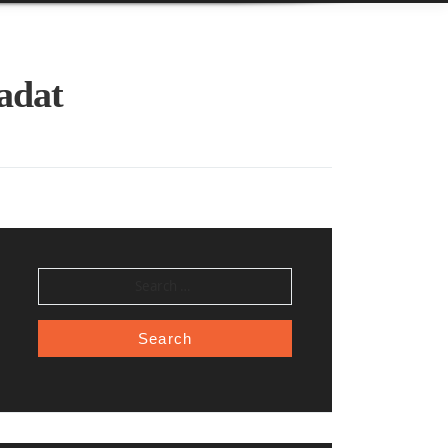
aadat
SEARCH
FOR: