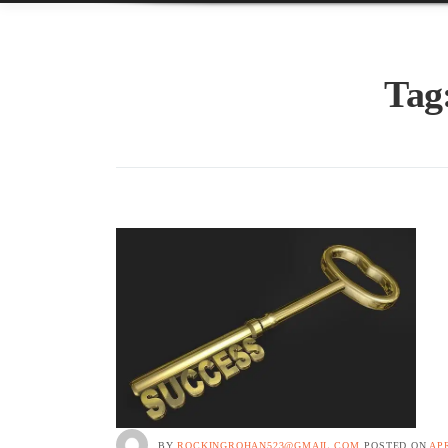
Tag
BY
ROCKINGROHAN523@GMAIL.COM
POSTED ON
APR