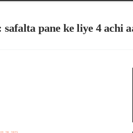
:
safalta pane ke liye 4 achi 
IL 28, 2025