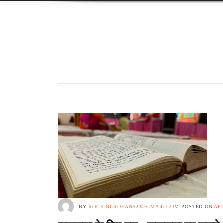
BY
ROCKINGROHAN523@GMAIL.COM
POSTED ON
APR