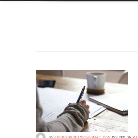
BY
ROCKINGROHAN523@GMAIL.COM
POSTED ON
MA