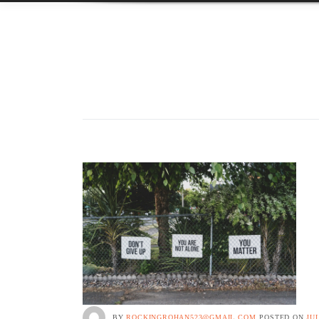
BY
ROCKINGROHAN523@GMAIL.COM
POSTED ON
JUL