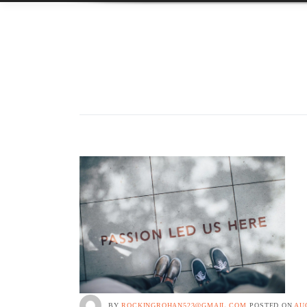
BY
ROCKINGROHAN523@GMAIL.COM
POSTED ON
AUG