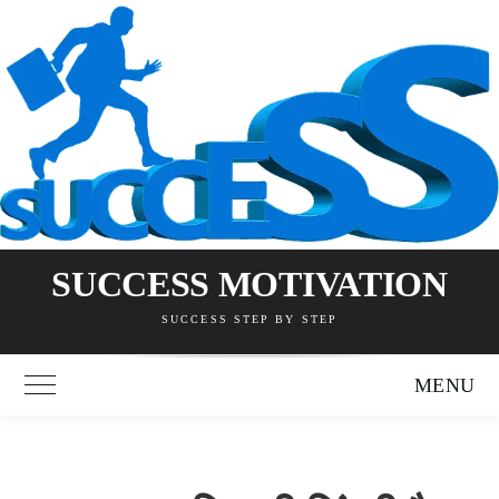
Skip
to
content
SUCCESS MOTIVATION
SUCCESS STEP BY STEP
MENU
Toggle Main Menu