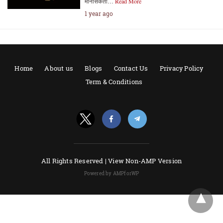
मानसिकता…
Read More
1 year ago
Home
About us
Blogs
Contact Us
Privacy Policy
Term & Conditions
All Rights Reserved |
View Non-AMP Version
Powered by AMPforWP