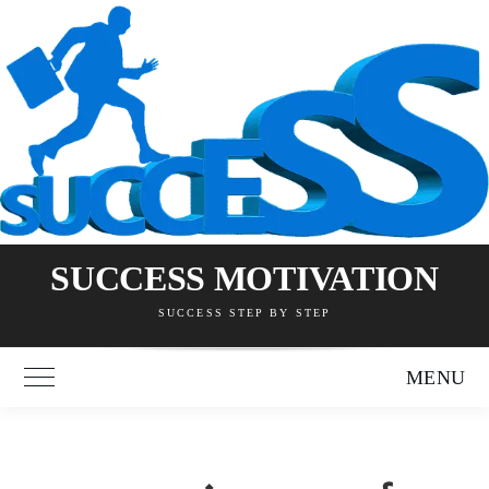
Skip
to
content
SUCCESS MOTIVATION
SUCCESS STEP BY STEP
MENU
Toggle Main Menu