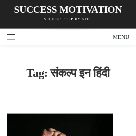
Skip
SUCCESS MOTIVATION
to
SUCCESS STEP BY STEP
content
MENU
Toggle Main Menu
Tag:
संकल्प इन हिंदी