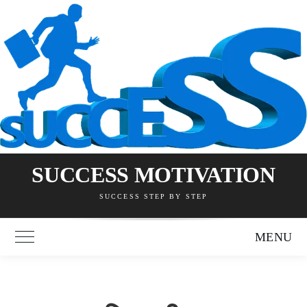
Skip
to
content
SUCCESS MOTIVATION
SUCCESS STEP BY STEP
MENU
Toggle Main Menu