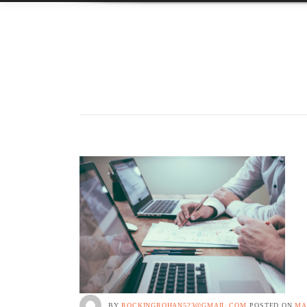
BY
ROCKINGROHAN523@GMAIL.COM
POSTED ON
MA