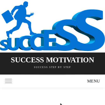
Skip
to
content
SUCCESS MOTIVATION
SUCCESS STEP BY STEP
MENU
Toggle Main Menu