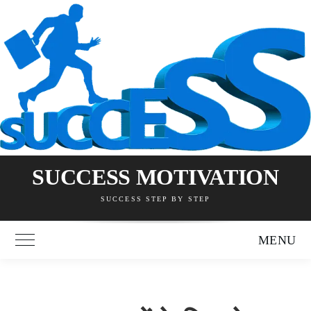
Skip
to
content
SUCCESS MOTIVATION
SUCCESS STEP BY STEP
MENU
Toggle Main Menu