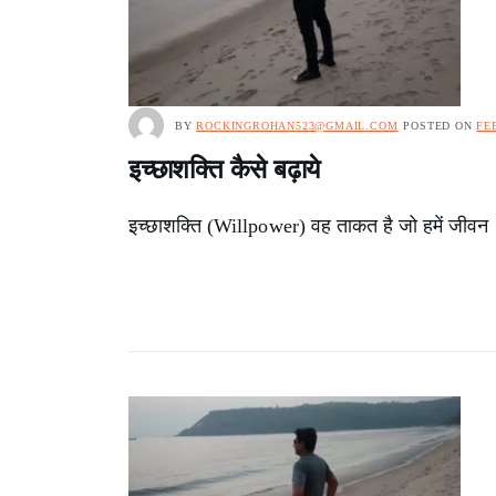
BY
ROCKINGROHAN523@GMAIL.COM
POSTED ON
FE
इच्छाशक्ति कैसे बढ़ाये
इच्छाशक्ति (Willpower) वह ताकत है जो हमें जीव