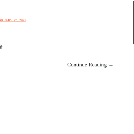
BRUARY 27, 2025
ाती …
Continue Reading →