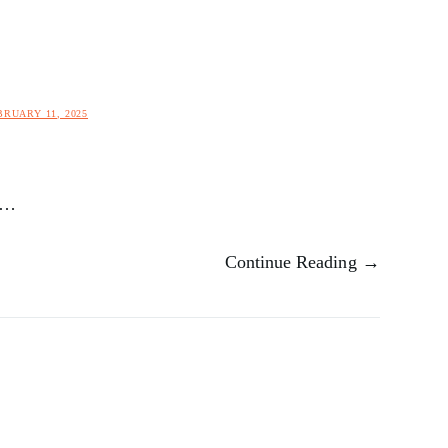
BRUARY 11, 2025
न …
Continue Reading →