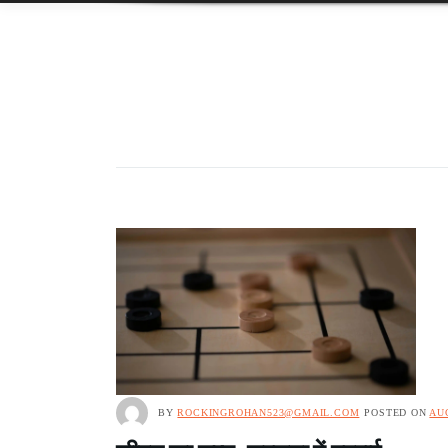
BY
ROCKINGROHAN523@GMAIL.COM
POSTED ON
AUG