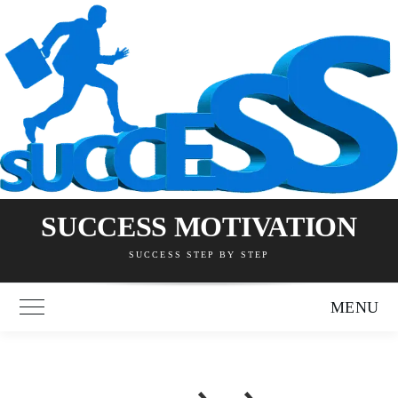
Skip
to
content
SUCCESS MOTIVATION
SUCCESS STEP BY STEP
MENU
Toggle Main Menu