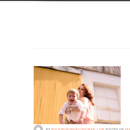
BY
ROCKINGROHAN523@GMAIL.COM
POSTED ON
APR