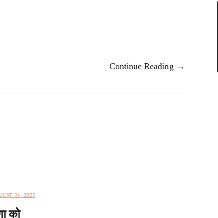
Continue Reading →
UST 31, 2025
णा को